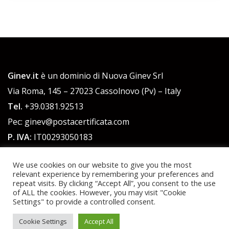
Ginev.it
è un dominio di Nuova Ginev Srl
Via Roma, 145 – 27023 Cassolnovo (Pv) – Italy
Tel.
+39.0381.92513
Pec: ginev@postacertificata.com
P. IVA:
IT00293050183
C.F.:
00293050183
We use cookies on our website to give you the most
Cap. Sociale 51.480,00 euro int. versato
relevant experience by remembering your preferences and
repeat visits. By clicking “Accept All”, you consent to the use
of ALL the cookies. However, you may visit "Cookie
Powered by WordPress
|
Theme:
Talon
by aThemes.
Settings" to provide a controlled consent.
Cookie Settings
Accept All