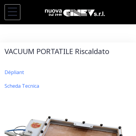
S
k
i
p
t
VACUUM PORTATILE Riscaldato
o
c
o
Dépliant
n
Scheda Tecnica
t
e
n
t