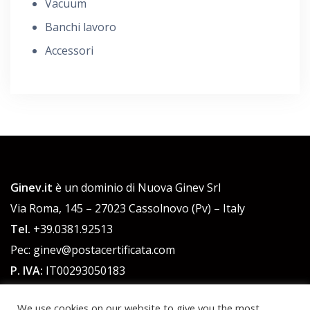
Vacuum
Banchi lavoro
Accessori
Ginev.it
è un dominio di Nuova Ginev Srl
Via Roma, 145 – 27023 Cassolnovo (Pv) – Italy
Tel.
+39.0381.92513
Pec: ginev@postacertificata.com
P. IVA:
IT00293050183
C.F.:
00293050183
We use cookies on our website to give you the most