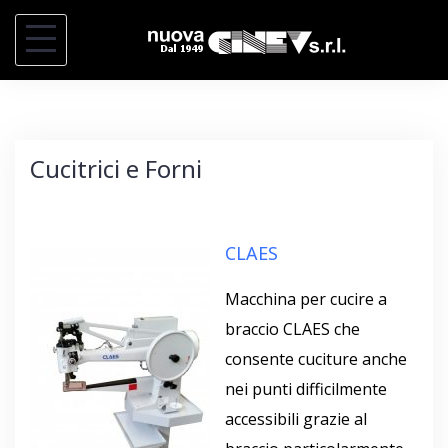
S
k
i
p
t
Cucitrici e Forni
o
c
o
CLAES
n
t
Macchina per cucire a
e
braccio CLAES che
n
consente cuciture anche
t
nei punti difficilmente
accessibili grazie al