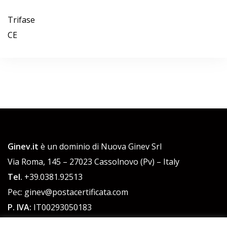
Trifase
CE
Ginev.it
è un dominio di Nuova Ginev Srl
Via Roma, 145 – 27023 Cassolnovo (Pv) – Italy
Tel.
+39.0381.92513
Pec: ginev@postacertificata.com
P. IVA:
IT00293050183
C.F.:
00293050183