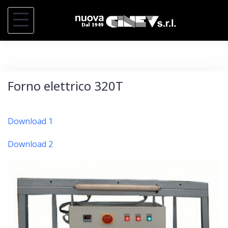
S
k
i
p
t
Forno elettrico 320T
o
c
o
Download 1
n
Download 2
t
e
n
t