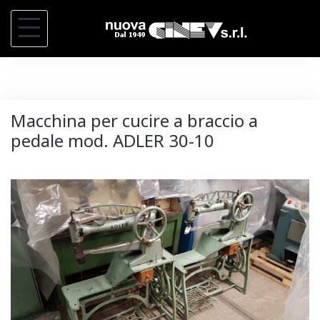
S
k
i
p
t
Macchina per cucire a braccio a
o
pedale mod. ADLER 30-10
c
o
n
t
e
n
t