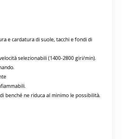
ra e cardatura di suole, tacchi e fondi di
elocità selezionabili (1400-2800 giri/min).
omando.
nte
nfiammabili.
di benché ne riduca al minimo le possibilità.