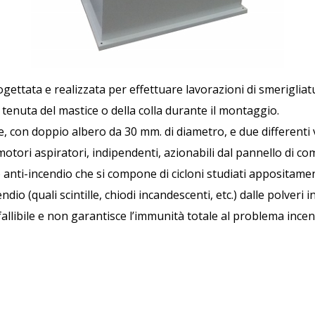
gettata e realizzata per effettuare lavorazioni di smerigliatu
a tenuta del mastice o della colla durante il montaggio.
 con doppio albero da 30 mm. di diametro, e due differenti v
otori aspiratori, indipendenti, azionabili dal pannello di c
o anti-incendio che si compone di cicloni studiati appositame
io (quali scintille, chiodi incandescenti, etc.) dalle polveri i
fallibile e non garantisce l’immunità totale al problema incen