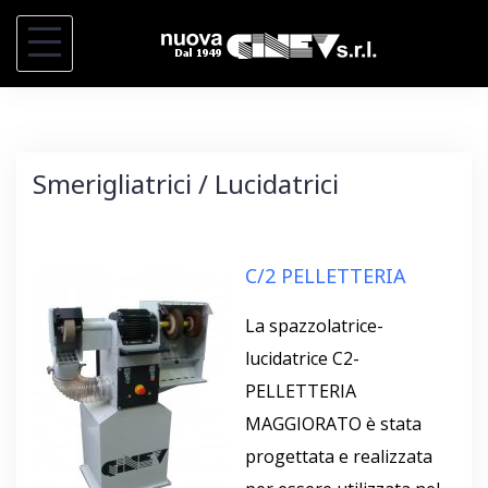
S
k
i
p
t
Smerigliatrici / Lucidatrici
o
c
o
C/2 PELLETTERIA
n
t
La spazzolatrice-
e
lucidatrice C2-
n
PELLETTERIA
t
MAGGIORATO è stata
progettata e realizzata