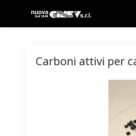
S
k
i
p
t
o
Carboni attivi per 
c
o
n
t
e
n
t