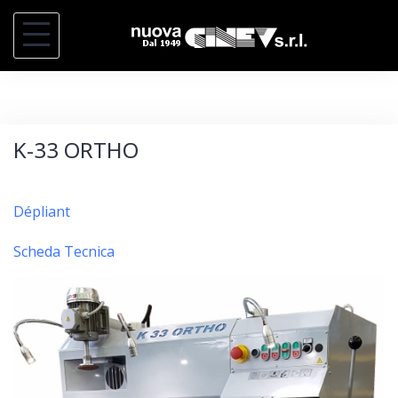
S
k
i
p
t
K-33 ORTHO
o
c
o
Dépliant
n
Scheda Tecnica
t
e
n
t