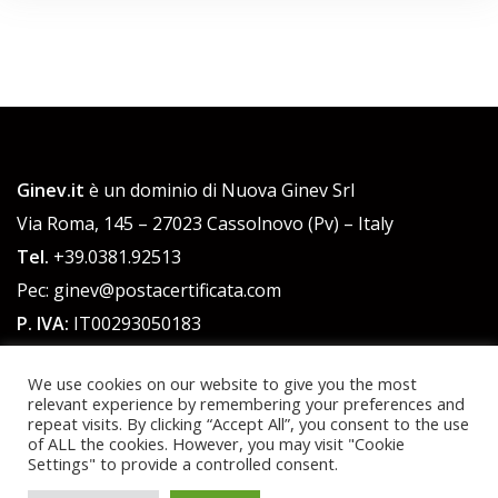
Ginev.it
è un dominio di Nuova Ginev Srl
Via Roma, 145 – 27023 Cassolnovo (Pv) – Italy
Tel.
+39.0381.92513
Pec: ginev@postacertificata.com
P. IVA:
IT00293050183
C.F.:
00293050183
We use cookies on our website to give you the most
Cap. Sociale 51.480,00 euro int. versato
relevant experience by remembering your preferences and
repeat visits. By clicking “Accept All”, you consent to the use
of ALL the cookies. However, you may visit "Cookie
Powered by WordPress
|
Theme:
Talon
by aThemes.
Settings" to provide a controlled consent.