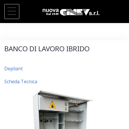
S
k
i
p
t
BANCO DI LAVORO IBRIDO
o
c
o
Depliant
n
Scheda Tecnica
t
e
n
t