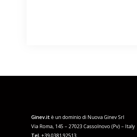
Ginev.it
è un dominio di Nuova Ginev Srl
Via Roma, 145 – 27023 Cassolnovo (Pv) – Italy
Tel.
+39.0381.92513