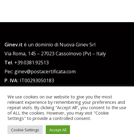
Ginev.it
è un dominio di Nuova Ginev Srl
Via Roma, 145 – 27023 Cassolnovo (Pv) – Italy
Tel.
+39.0381.92513
Pec: ginev@postacertificata.com
P. IVA:
IT00293050183
C.F.:
00293050183
We use cookies on our website to give you the most
Cap. Sociale 51.480,00 euro int. versato
relevant experience by remembering your preferences and
repeat visits. By clicking “Accept All”, you consent to the use
of ALL the cookies. However, you may visit "Cookie
Powered by WordPress
|
Theme:
Talon
by aThemes.
Settings" to provide a controlled consent.
Cookie Settings
Accept All