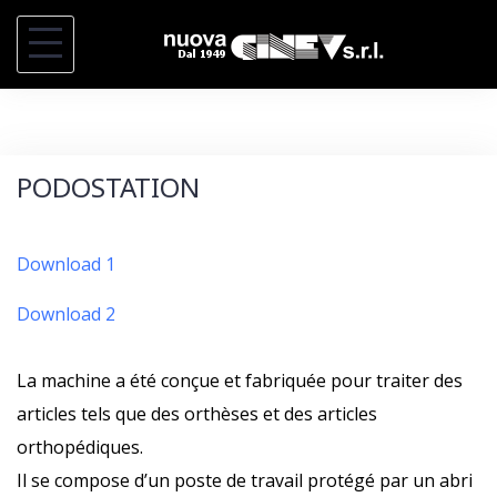
S
k
i
p
t
PODOSTATION
o
c
o
Download 1
n
Download 2
t
e
La machine a été conçue et fabriquée pour traiter des
n
articles tels que des orthèses et des articles
t
orthopédiques.
Il se compose d’un poste de travail protégé par un abri