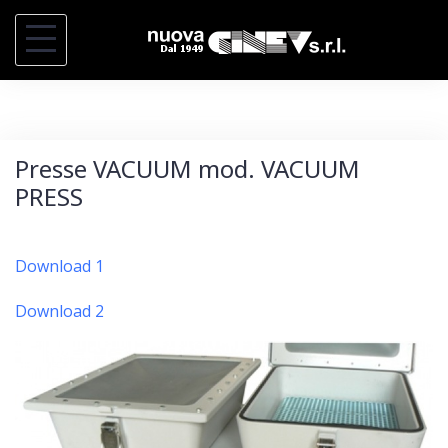
S
k
i
p
t
Presse VACUUM mod. VACUUM
o
PRESS
c
o
n
Download 1
t
Download 2
e
n
t