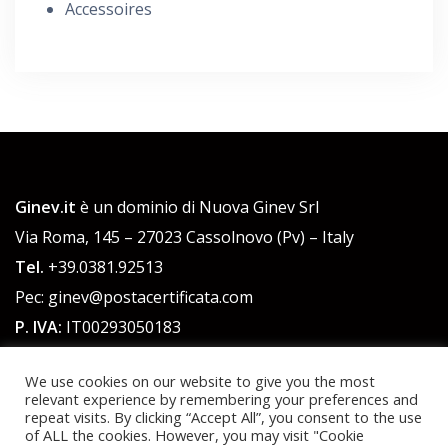
Accessoires
Ginev.it
è un dominio di Nuova Ginev Srl
Via Roma, 145 – 27023 Cassolnovo (Pv) – Italy
Tel.
+39.0381.92513
Pec: ginev@postacertificata.com
P. IVA:
IT00293050183
C.F.:
00293050183
We use cookies on our website to give you the most
Cap. Sociale 51.480,00 euro int. versato
relevant experience by remembering your preferences and
repeat visits. By clicking “Accept All”, you consent to the use
of ALL the cookies. However, you may visit "Cookie
Powered by WordPress
|
Theme:
Talon
by aThemes.