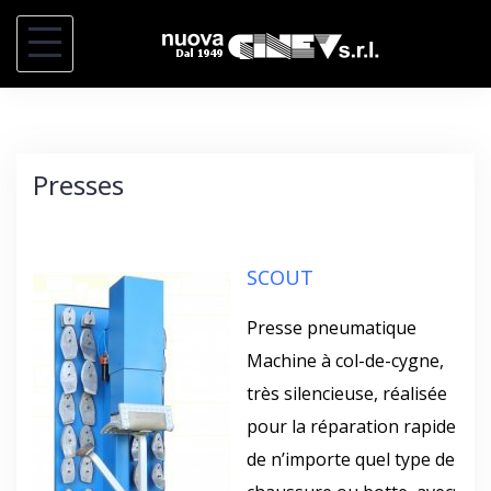
S
k
i
p
t
Presses
o
c
o
SCOUT
n
t
Presse pneumatique
e
Machine à col-de-cygne,
n
très silencieuse, réalisée
t
pour la réparation rapide
de n’importe quel type de