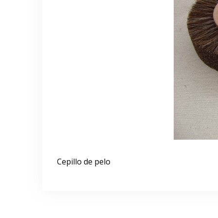
d
o
Cepillo de pelo