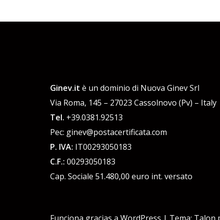
Ginev.it
è un dominio di Nuova Ginev Srl
Via Roma, 145 – 27023 Cassolnovo (Pv) – Italy
Tel.
+39.0381.92513
Pec: ginev@postacertificata.com
P. IVA:
IT00293050183
C.F.:
00293050183
Cap. Sociale 51.480,00 euro int. versato
Funciona gracias a WordPress
|
Tema:
Talon
p