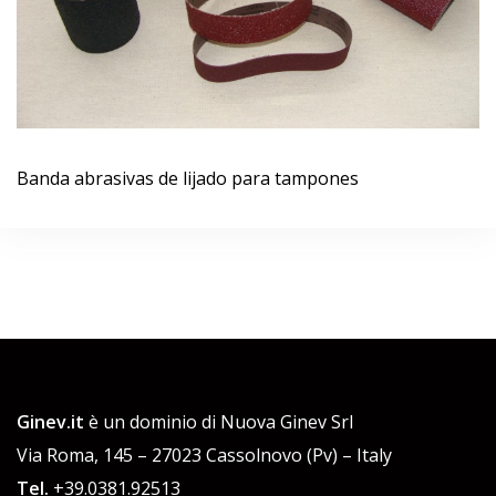
d
o
Banda abrasivas de lijado para tampones
Ginev.it
è un dominio di Nuova Ginev Srl
Via Roma, 145 – 27023 Cassolnovo (Pv) – Italy
Tel.
+39.0381.92513