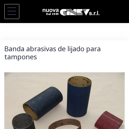
S
a
l
t
a
Banda abrasivas de lijado para
r
tampones
a
l
c
o
n
t
e
n
i