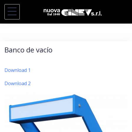
S
a
l
t
a
Banco de vacío
r
a
l
Download 1
c
Download 2
o
n
t
e
n
i