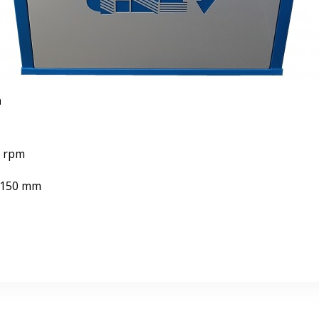
a
0 rpm
o 150 mm