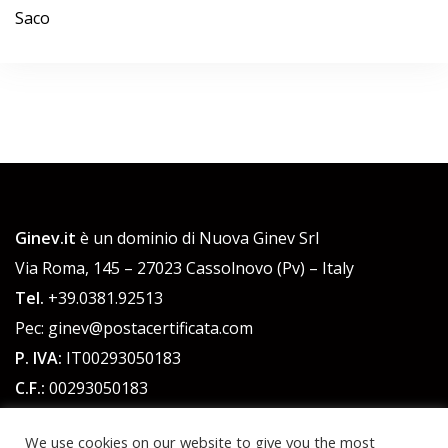
Saco
Ginev.it
è un dominio di Nuova Ginev Srl
Via Roma, 145 – 27023 Cassolnovo (Pv) – Italy
Tel.
+39.0381.92513
Pec: ginev@postacertificata.com
P. IVA:
IT00293050183
C.F.:
00293050183
Cap. Sociale 51.480,00 euro int. versato
We use cookies on our website to give you the most