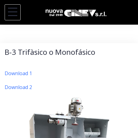
S
a
l
t
a
B-3 Trifàsico o Monofásico
r
a
l
Download 1
c
Download 2
o
n
t
e
n
i