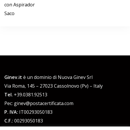
con Aspirador
Saco
Ginev.it
è un dominio di Nuova Ginev Srl
Via Roma, 145 – 27023 Cassolnovo (Pv) – Italy
Tel.
+39.0381.92513
Pec: ginev@postacertificata.com
P. IVA:
IT00293050183
C.F.:
00293050183
Cap. Sociale 51.480,00 euro int. versato