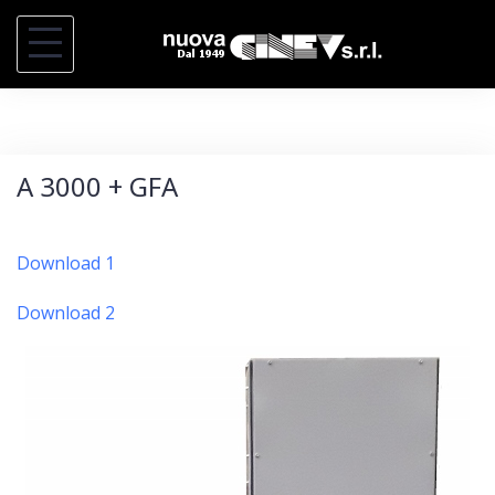
S
a
l
t
a
A 3000 + GFA
r
a
l
Download 1
c
Download 2
o
n
t
e
n
i